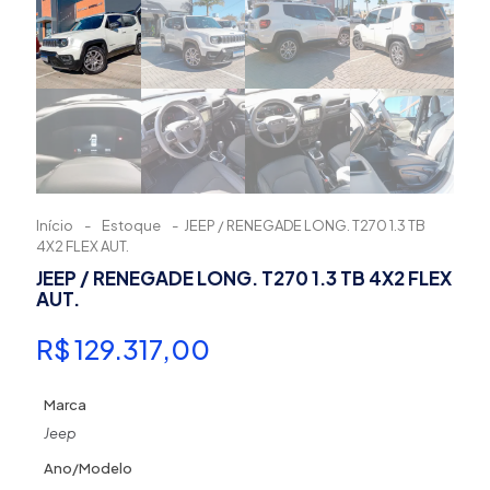
Início
-
Estoque
-
JEEP / RENEGADE LONG. T270 1.3 TB
4X2 FLEX AUT.
JEEP / RENEGADE LONG. T270 1.3 TB 4X2 FLEX
AUT.
R$
129.317,00
Marca
Jeep
Ano/Modelo