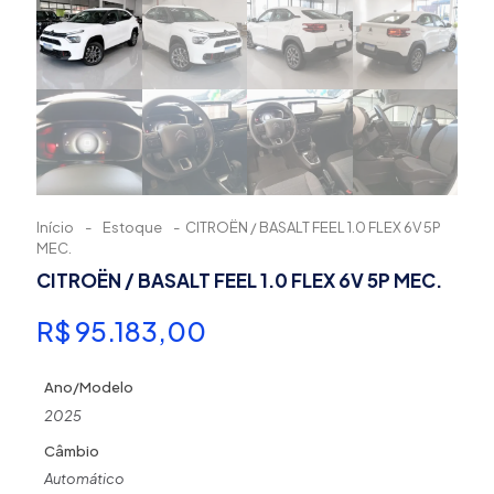
Início
-
Estoque
-
CITROËN / BASALT FEEL 1.0 FLEX 6V 5P
MEC.
CITROËN / BASALT FEEL 1.0 FLEX 6V 5P MEC.
R$
95.183,00
Ano/Modelo
2025
Câmbio
Automático