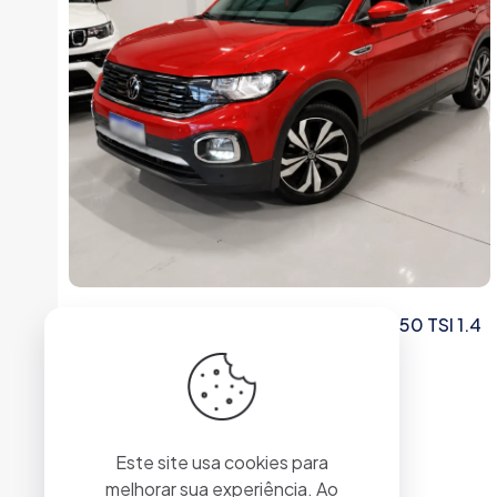
VW – VOLKSWAGEN / T-CROSS HIG. 250 TSI 1.4
FLEX 16V 5P AUT
R$
124.787,00
Ver veículo
Este site usa cookies para
melhorar sua experiência. Ao